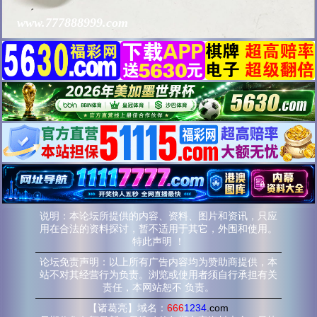
www.777888999.com
说明：本论坛所提供的内容、资料、图片和资讯，只应
用在合法的资料探讨，暂不适用于其它，外围和使用。
特此声明 ！
论坛免责声明：以上所有广告内容均为赞助商提供，本
站不对其经营行为负责。浏览或使用者须自行承担有关
责任，本网站恕不 负责。
【诸葛亮】域名：
666
1234
.com